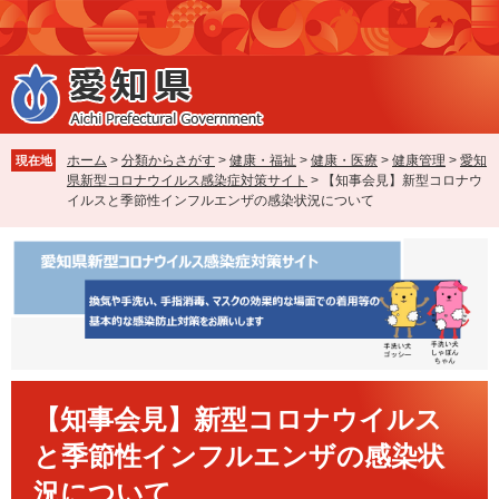
ペ
メ
ー
ニ
ジ
ュ
の
ー
先
を
頭
飛
で
ば
ホーム
>
分類からさがす
>
健康・福祉
>
健康・医療
>
健康管理
>
愛知
現在地
す
し
県新型コロナウイルス感染症対策サイト
>
【知事会見】新型コロナウ
。
て
イルスと季節性インフルエンザの感染状況について
本
文
へ
本
【知事会見】新型コロナウイルス
文
と季節性インフルエンザの感染状
況について