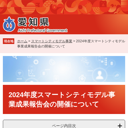
ペ
メ
ー
ニ
ジ
ュ
の
ー
先
を
頭
飛
で
ば
ホーム
>
スマートシティモデル事業
>
2024年度スマートシティモデル
現在地
す
し
事業成果報告会の開催について
。
て
本
文
へ
本
2024年度スマートシティモデル事
文
業成果報告会の開催について
ページ内目次