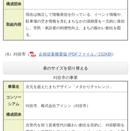
構成団体
現在は独立して情報発信を行っている、イベント情報や、
駐車場の空き情報を含むまちなかの混雑度を一元的に発信
取組内容
し、市民・来訪者の利便性向上、まちの賑わい創出を図
る。
（6）刈谷市（
企画提案概要版 [PDFファイル／232KB]
）
表のサイズを切り替える
刈谷市の事業
事業名
次元を超えたまちデザイン「メタかりチャレンジ」
コンソー
シアム
刈谷市、株式会社アイシン（刈谷市）
構成団体
次世代を担う若者世代の賑わい創出を目的に、刈谷駅前を