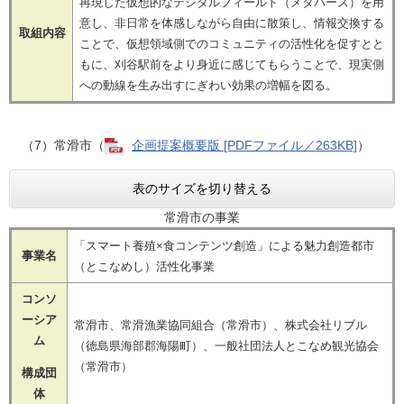
再現した仮想的なデジタルフィールド（メタバース）を用
意し、非日常を体感しながら自由に散策し、情報交換する
取組内容
ことで、仮想領域側でのコミュニティの活性化を促すとと
もに、刈谷駅前をより身近に感じてもらうことで、現実側
への動線を生み出すにぎわい効果の増幅を図る。
（7）常滑市（
企画提案概要版 [PDFファイル／263KB]
）
表のサイズを切り替える
常滑市の事業
「スマート養殖×食コンテンツ創造」による魅力創造都市
事業名
（とこなめし）活性化事業
コンソ
ーシア
常滑市、常滑漁業協同組合（常滑市）、株式会社リブル
ム
（徳島県海部郡海陽町）、一般社団法人とこなめ観光協会
（常滑市）
構成団
体