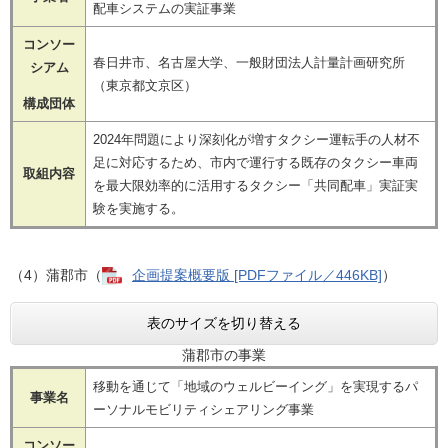
配車システムの実証事業
コンソー
春日井市、名古屋大学、一般財団法人計量計画研究所
シアム
（東京都文京区）
構成団体
2024年問題により深刻化が増すタクシー運転手の人材不
足に対応するため、市内で運行する既存のタクシー車両
取組内容
を最大限効率的に活用するタクシー「共同配車」実証実
験を実施する。
（4）蒲郡市（
企画提案概要版 [PDFファイル／446KB]
）
表のサイズを切り替える
蒲郡市の事業
移動を通じて「地域のウェルビーイング」を実現するパ
事業名
ーソナルモビリティシェアリング事業
コンソー