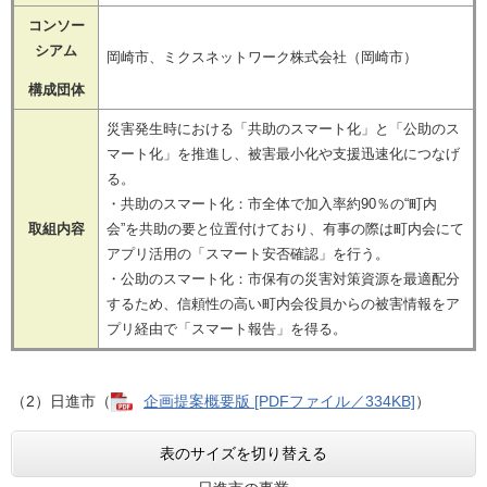
コンソー
シアム
岡崎市、ミクスネットワーク株式会社（岡崎市）
構成団体
災害発生時における「共助のスマート化」と「公助のス
マート化」を推進し、被害最小化や支援迅速化につなげ
る。
・共助のスマート化：市全体で加入率約90％の“町内
取組内容
会”を共助の要と位置付けており、有事の際は町内会にて
アプリ活⽤の「スマート安否確認」を行う。
・公助のスマート化：市保有の災害対策資源を最適配分
するため、信頼性の高い町内会役員からの被害情報をア
プリ経由で「スマート報告」を得る。
（2）日進市（
企画提案概要版 [PDFファイル／334KB]
）
表のサイズを切り替える