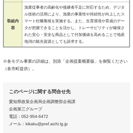
漁業従事者の高齢化や後継者不足に対応するため、デジタ
ル技術の活用により、漁業の事業性や持続性が向上したス
取組内
マート牡蠣養殖を実施する。また、生育環境や育成のデー
容
タが把握できることを活かし、トレーサビリティが確保さ
れた安心・安全な商品として付加価値を高めることで地産
地消の観光資源としても訴求する。
※各モデル事業の詳細は、別添「企画提案概要版」を御覧ください
（各市町提供）。
このページに関する問合せ先
愛知県政策企画局企画調整部企画課
企画第三グループ
電話：052-954-6472
メール：kikaku@pref.aichi.lg.jp