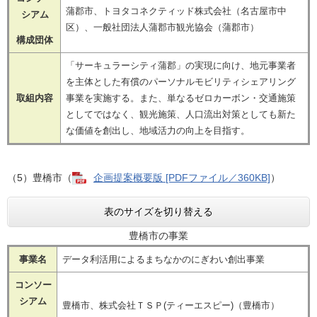
蒲郡市、トヨタコネクティッド株式会社（名古屋市中
シアム
区）、一般社団法人蒲郡市観光協会（蒲郡市）
構成団体
「サーキュラーシティ蒲郡」の実現に向け、地元事業者
を主体とした有償のパーソナルモビリティシェアリング
取組内容
事業を実施する。また、単なるゼロカーボン・交通施策
としてではなく、観光施策、人口流出対策としても新た
な価値を創出し、地域活力の向上を目指す。
（5）豊橋市（
企画提案概要版 [PDFファイル／360KB]
）
表のサイズを切り替える
豊橋市の事業
事業名
データ利活用によるまちなかのにぎわい創出事業
コンソー
シアム
豊橋市、株式会社ＴＳＰ(ティーエスピー)（豊橋市）