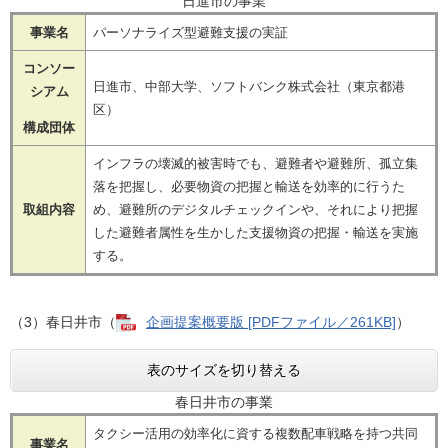
日進市の事業
事業名
パーソナライズ型避難支援の実証
コンソー
日進市、中部大学、ソフトバンク株式会社（東京都港
シアム
区）
構成団体
インフラの壊滅的被害時でも、避難者や避難所、孤立集
落を把握し、必要物資の把握と輸送を効率的に行うた
取組内容
め、避難所のデジタルチェックインや、それにより把握
した避難者属性を生かした支援物資の把握・輸送を実施
する。
（3）春日井市（
企画提案概要版 [PDFファイル／261KB]
）
表のサイズを切り替える
春日井市の事業
タクシー活用の効率化に資する複数配車戦略を持つ共同
事業名