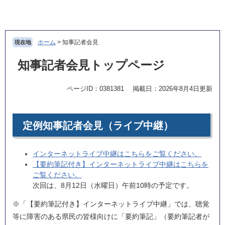
ペ
メ
ー
ニ
ジ
ュ
の
ー
ホーム
>
知事記者会見
現在地
先
を
頭
飛
本
知事記者会見トップページ
で
ば
文
す
し
ページID：0381381
掲載日：2026年8月4日更新
。
て
本
文
へ
定例知事記者会見（ライブ中継）
インターネットライブ中継はこちらをご覧ください。
【要約筆記付き】インターネットライブ中継はこちらを
ご覧ください。
次回は、8月12日（水曜日）午前10時の予定です。
※「【要約筆記付き】インターネットライブ中継」では、聴覚
等に障害のある県民の皆様向けに「要約筆記」（要約筆記者が