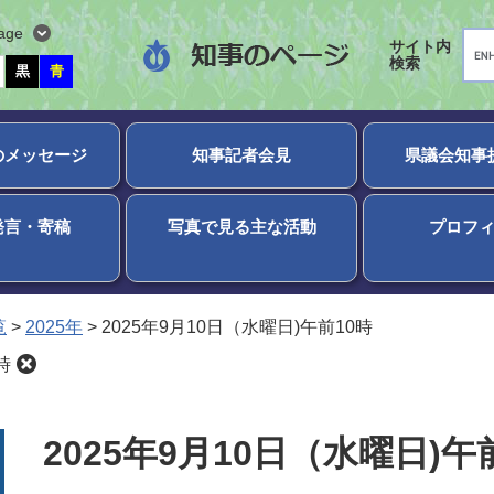
age
G
サイト内
o
検索
o
黒
青
g
l
e
カ
ス
のメッセージ
知事記者会見
県議会知事
タ
ム
検
索
発言・寄稿
写真で見る主な活動
プロフ
覧
>
2025年
>
2025年9月10日（水曜日)午前10時
時
本
2025年9月10日（水曜日)午
文