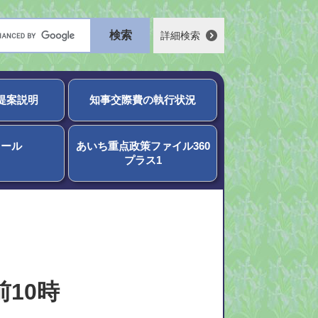
詳細検索
提案説明
知事交際費の執行状況
ィール
あいち重点政策ファイル360
プラス1
前10時