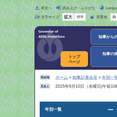
ペ
メ
本文へ
読み上げ・ふりがな
Langu
ー
ニ
ジ
ュ
拡大
文字サイズ
標準
背景色
白
の
ー
先
を
頭
飛
知事から
で
ば
す
し
。
て
知事の
トップ
本
ページ
文
へ
ホーム
>
知事記者会見
>
年別一
現在地
2025年9月10日（水曜日)午前10
足あと
年別一覧