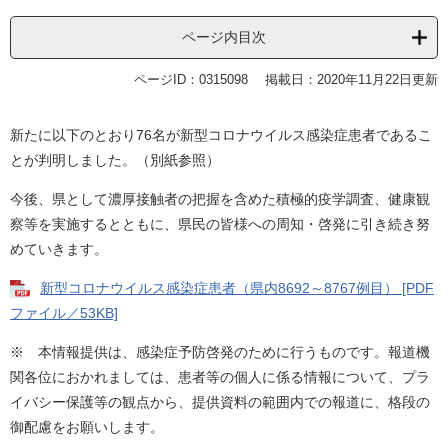
ページ内目次
ページID：0315098
掲載日：2020年11月22日更新
新たに以下のとおり76名が新型コロナウイルス感染症患者であるこ
とが判明しました。（別紙参照）
今後、県として濃厚接触者の把握を含めた積極的疫学調査、健康観
察等を実施するとともに、県民の皆様への周知・啓発に引き続き努
めていきます。
新型コロナウイルス感染症患者（県内8692～8767例目） [PDF
ファイル／53KB]
※ 本情報提供は、感染症予防啓発のために行うものです。報道機
関各位におかれましては、患者等の個人に係る情報について、プラ
イバシー保護等の観点から、提供資料の範囲内での報道に、格段の
御配慮をお願いします。