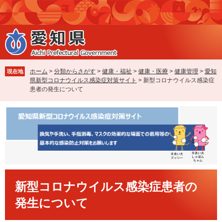
ペ
メ
ー
ニ
ジ
ュ
の
ー
先
を
頭
飛
で
ば
ホーム
>
分類からさがす
>
健康・福祉
>
健康・医療
>
健康管理
>
愛知
現在地
す
し
県新型コロナウイルス感染症対策サイト
>
新型コロナウイルス感染症
。
て
患者の発生について
本
文
へ
本
新型コロナウイルス感染症患者の
文
発生について