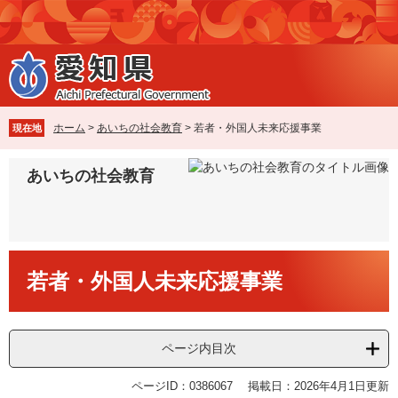
ペ
メ
ー
ニ
ジ
ュ
の
ー
先
を
頭
飛
で
ば
ホーム
>
あいちの社会教育
>
若者・外国人未来応援事業
現在地
す
し
。
て
あいちの社会教育
本
文
へ
本
若者・外国人未来応援事業
文
ページ内目次
ページID：0386067
掲載日：2026年4月1日更新