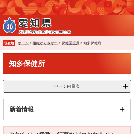
ペ
メ
ー
ニ
ジ
ュ
の
ー
先
を
頭
飛
で
ば
ホーム
>
組織からさがす
>
保健医療局
>
知多保健所
現在地
す
し
。
て
本
本
知多保健所
文
文
へ
ページ内目次
新着情報