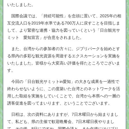
いたしました。
国際会議では、「持続可能性」を念頭に置いて、2025年の相
互交流人口を2019年水準である700万人に戻すことを目指しま
して、より緊密な連携・協力を図っていくという「日台観光サ
ミット 愛知宣言」が合意をされました。
また、台湾からの参加者の方々に、ジブリパークを始めとす
る県内の多彩な観光資源を周遊するエクスカーションを実施を
いたしました。皆様から大変高い評価を得たところでございま
す。
今回の「日台観光サミットin愛知」の大きな成果を一過性で
終わらせないように、この度築いた台湾とのネットワークを活
用した取組を実施をしていくことで、台湾から本県への一層の
誘客促進を図ってまいります、ということでございます。
日程は、次の資料にありますが、7日木曜日から始まりまし
て、私ども、県の主催で歓迎晩餐会、7日木曜日夜やりまし
て、その後、8日にですね、国際会議と、また午後にはジブリ