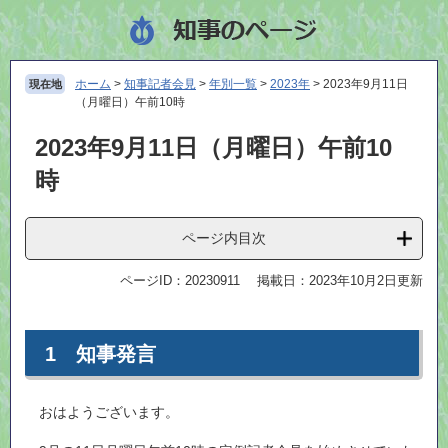
ペ
メ
ー
ニ
ジ
ュ
の
ー
ホーム
>
知事記者会見
>
年別一覧
>
2023年
>
2023年9月11日
現在地
先
を
（月曜日）午前10時
頭
飛
で
ば
本
2023年9月11日（月曜日）午前10
す
し
文
時
。
て
本
文
ページ内目次
へ
ページID：20230911
掲載日：2023年10月2日更新
1 知事発言
おはようございます。