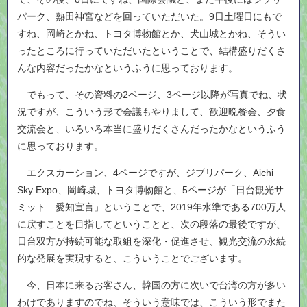
パーク、熱田神宮などを回っていただいた。9日土曜日にもで
すね、岡崎とかね、トヨタ博物館とか、犬山城とかね、そうい
ったところに行っていただいたということで、結構盛りだくさ
んな内容だったかなというふうに思っております。
でもって、その資料の2ページ、3ページ以降が写真でね、状
況ですが、こういう形で会議もやりまして、歓迎晩餐会、夕食
交流会と、いろいろ本当に盛りだくさんだったかなというふう
に思っております。
エクスカーション、4ページですが、ジブリパーク、Aichi
Sky Expo、岡崎城、トヨタ博物館と、5ページが「日台観光サ
ミット 愛知宣言」ということで、2019年水準である700万人
に戻すことを目指してということと、次の段落の最後ですが、
日台双方が持続可能な取組を深化・促進させ、観光交流の永続
的な発展を実現すると、こういうことでございます。
今、日本に来るお客さん、韓国の方に次いで台湾の方が多い
わけでありますのでね、そういう意味では、こういう形でまた