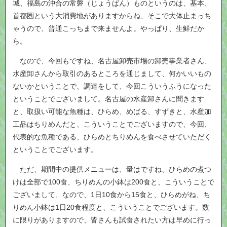
城、福島の沖合の常磐（じょうばん）ものというのは、基本、
首都圏という大消費地がありますからね、そこで大体止まっち
ゃうので、普通こっちまで来ませんよ。やっぱり、生鮮だか
ら。
なので、今回もですね、名古屋卸売市場の卸売事業者さん、
水産卸さんから取引のあるところを通じまして、何かいいもの
ないかということで、調達をして、今回こういうふうになった
ということでございまして。名古屋の水産卸さんに聞きます
と、取扱い可能な魚種は、ひらめ、めばる、すずきと、水産加
工品はちりめんだと、こういうことでございますので、今回、
代表的な魚種である、ひらめとちりめんを食べさせていただく
ということでございます。
ただ、期間中の提供メニューは、量はですね、ひらめの煮つ
けは全部で100食、ちりめんの小鉢は200食と、こういうことで
ございまして、なので、1日10食から15食と、ひらめがね、ち
りめん小鉢は1日20食程度と、こういうことでございます。数
に限りがありますので、皆さんも試食されたい方は早めに行っ