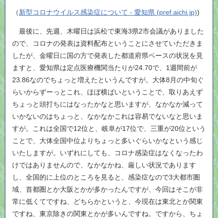
（​
新型コロナウイルス感染症について​ - 愛知県 (pref.aichi.jp)
)
最後に、先週、木曜日は浜松で東海3県2市会議がありました
ので、コロナの発表は資料配布ということにさせていただきま
したが、金曜日に国の方で発表した都道府県ベースの状況を見
ますと、愛知県は定点医療機関当たりが24.70で、1週間前が
23.86なのでちょっと増えたというんですが。大体8月の中旬ぐ
らいからずーっとこれ、ほぼ横ばいということで、取りあえず
ちょっと頭打ちにはなったかなと思いますが、なかなか減って
いかないのはちょっと、なかなかこれは容易でないなと思いま
すが。これは全国で12位と、岐阜が17位で、三重が20位という
ことで、大体全国中位よりちょっと多いぐらいかなという感じ
いたしますが。いずれにしても、コロナ感染症はなくなったわ
けではありませんので、なかなかね、厳しい状況であります
し、全国的に上位のところを見ると、感染症なので3大都市圏
域、首都圏とか大阪とかが多かったんですが、今回はそこが非
常に低くてですね、どちらかというと、今現在は東北とか関東
ですね、東京除きの関東とかが多いんですね。ですから、ちょ