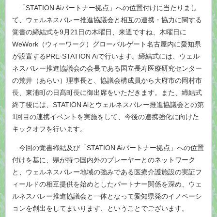
「STATION Aiパートナー拠点」への位置付けに当たりまし
て、ウェルネスバレー推進協議会と相互の連携・協力に関する
覚書の締結式を9月21日の木曜日、来週ですね、木曜日に
WeWork（ウィーワーク）グローバルゲート名古屋内に愛知県
が設置するPRE-STATION Aiで行います。締結式には、ウェル
ネスバレー推進協議会の会長である国立長寿医療研究センター
の荒井（あらい）理事長と、協議会構成員から大府市の岡村市
長、東浦町の日髙町長に御出席をいただきます。また、締結式
終了後には、STATION Aiとウェルネスバレー推進協議会との第
1回目の連携イベントを実施をして、今後の連携強化に向けた
キックオフを行います。
今回の覚書締結及び「STATION Aiパートナー拠点」への位置
付けを基に、県が持つ国内外のプレーヤーとのネットワーク
と、ウェルネスバレー地域の強みである医療介護施設の実証フ
ィールドの相互提供を始めとしたパートナー関係を深め、ウェ
ルネスバレー推進協議会と一体となって愛知県発のイノベーシ
ョンを創出をしてまいります、ということでございます。