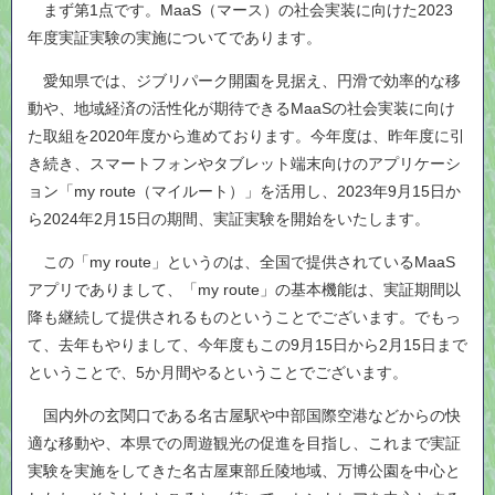
まず第1点です。MaaS（マース）の社会実装に向けた2023
年度実証実験の実施についてであります。
愛知県では、ジブリパーク開園を見据え、円滑で効率的な移
動や、地域経済の活性化が期待できるMaaSの社会実装に向け
た取組を2020年度から進めております。今年度は、昨年度に引
き続き、スマートフォンやタブレット端末向けのアプリケーシ
ョン「my route（マイルート）」を活用し、2023年9月15日か
ら2024年2月15日の期間、実証実験を開始をいたします。
この「my route」というのは、全国で提供されているMaaS
アプリでありまして、「my route」の基本機能は、実証期間以
降も継続して提供されるものということでございます。でもっ
て、去年もやりまして、今年度もこの9月15日から2月15日まで
ということで、5か月間やるということでございます。
国内外の玄関口である名古屋駅や中部国際空港などからの快
適な移動や、本県での周遊観光の促進を目指し、これまで実証
実験を実施をしてきた名古屋東部丘陵地域、万博公園を中心と