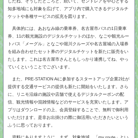
したね、そうしたところと、続いて、セントレアを中心とする
知多地域にも対象を広げて、アプリ内で購入できるデジタルチ
ケットや各種サービスの拡充を図ります。
具体的には、あおなみ線の乗車券、名古屋市バスの1日乗車
券、11の観光施設のデジタルチケットのほか、なごや観光ルー
トバス「メーグル」となごや堀川クルーズや名古屋城の入場券
を組み合わせたセット券のデジタルチケットを新たに販売をい
たします。これは名古屋市さんともしっかり連携してね、やっ
ていくということでございます。
また、PRE-STATION Aiに参加するスタートアップ企業2社が
提供する交通サービスの提供も新たに開始をいたします。さら
に、リニモ沿線の施設や店舗で使えるデジタルクーポンの配
信、観光情報や混雑情報などのサービスを充実いたします。ア
プリはダウンロードの上、会員登録することで、無料で御利用
いただけます。是非お出掛けの際に御活用いただきたいという
ふうに思っております。
資料にありますように、まず、対象地域、「my route」とい