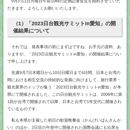
9月の11日月曜日午前10時の定例記者会見を始めさせていた
だきます。よろしくお願いいたします。
（1）「2023日台観光サミットin愛知」の開
催結果について
それでは、発表事項の前にまずはですね、お手元の資料、あ
りますが、「2023日台観光サミットin愛知」の開催結果につい
て申し上げます。
先週9月7日木曜日から10日日曜日まで4日間、日本と台湾の
間における相互交流の持続的な発展に向けまして、旅行業界・
観光業界のトップが集う「2023日台観光サミットin愛知」が本
県にて開催されました。この日台観光サミットは、2008年に第
1回が台湾で開催されて以降、日本と台湾で1年交代に開催され
ているものです。
私も本県が主催した初日の歓迎晩餐会（かんげいばんさんか
い）のほか、2日目の午前中に開催された国際会議にも出席を