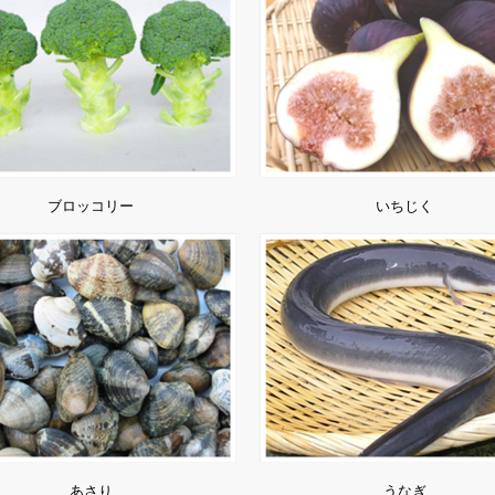
ブロッコリー
いちじく
あさり
うなぎ