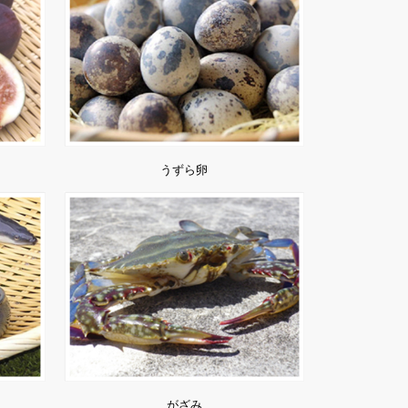
うずら卵
がざみ