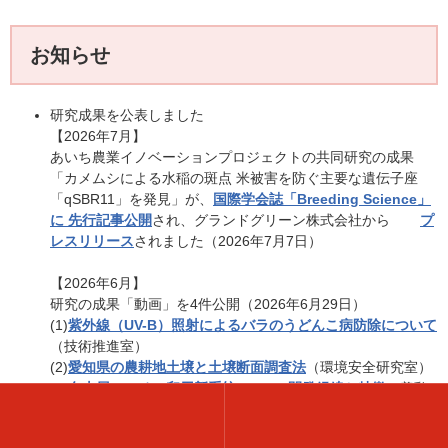
お知らせ
研究成果を公表しました
【2026年7月】
あいち農業イノベーションプロジェクトの共同研究の成果
「カメムシによる水稲の斑点 米被害を防ぐ主要な遺伝子座
「qSBR11」を発見」が、
国際学会誌「Breeding Science」
に 先行記事公開
され、グランドグリーン株式会社から
プ
レスリリース
されました（2026年7月7日）
【2026年6月】
研究の成果「動画」を4件公開（2026年6月29日）
(1)
紫外線（UV-B）照射によるバラのうどんこ病防除について
（技術推進室）
(2)
愛知県の農耕地土壌と土壌断面調査法
（環境安全研究室）
(3)
名古屋コーチン卵用新系統NGY6の開発経緯と特徴
（養鶏
研究室）
(4)
エゴマ新品種「No.7」の特性
（園芸研究室）