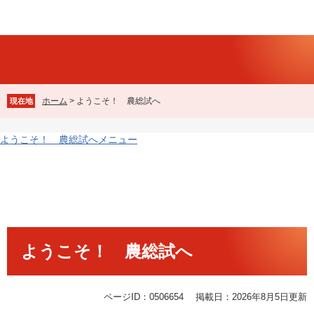
ペ
メ
ー
ニ
ジ
ュ
の
ー
先
を
頭
飛
で
ば
ホーム
>
ようこそ！ 農総試へ
現在地
す
し
。
て
本
ようこそ！ 農総試へメニュー
文
本
へ
文
ようこそ！ 農総試へ
ページID：0506654
掲載日：2026年8月5日更新