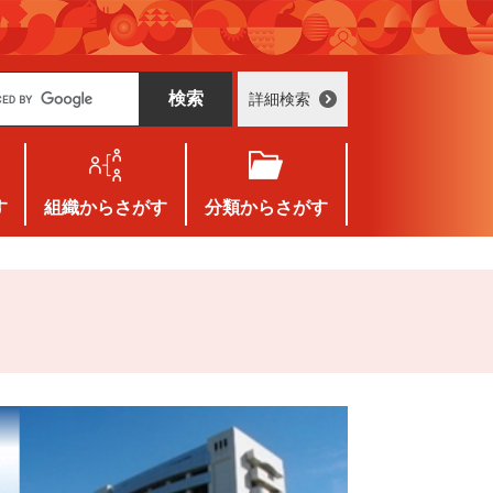
詳細検索
す
組織
からさがす
分類
からさがす