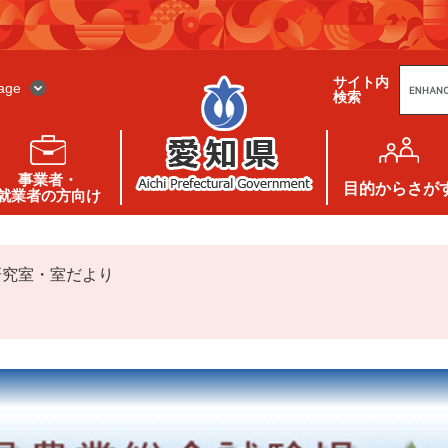
G
サイト内
o
age
検索
o
g
l
e
カ
ス
事業者・
タ
目的
からさが
就業者の方向け
ム
検
索
研究室・室だより