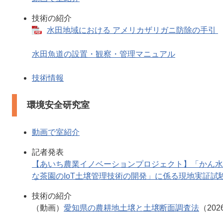
技術の紹介
水田地域における アメリカザリガニ防除の手引
水田魚道の設置・観察・管理マニュアル
技術情報
環境安全研究室
動画で室紹介
記者発表
【あいち農業イノベーションプロジェクト】「かん水
な茶園のIoT土壌管理技術の開発」に係る現地実証試
技術の紹介
（動画）
愛知県の農耕地土壌と土壌断面調査法
（202