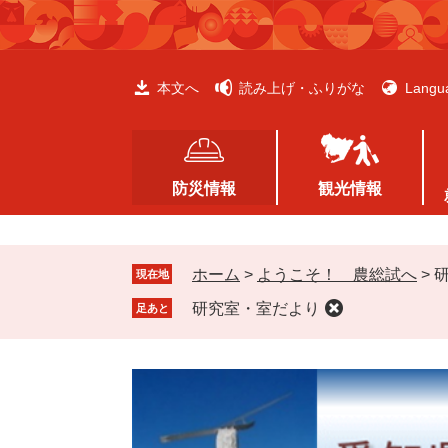
ペ
メ
ー
ニ
ジ
ュ
の
ー
本文へ
読み上げ・ふりがな
Langu
先
を
頭
飛
で
ば
す
し
防災情報
観光情報
。
て
本
文
ホーム
>
ようこそ！ 農総試へ
>
へ
現在地
研究室・室だより
足あと