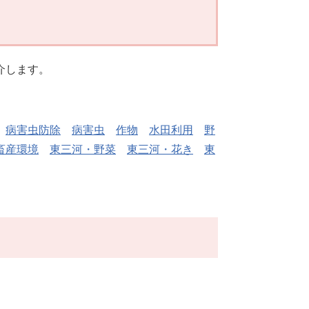
介します。
病害虫防除
病害虫
作物
水田利用
野
畜産環境
東三河・野菜
東三河・花き
東