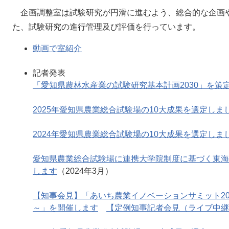
企画調整室は試験研究が円滑に進むよう、総合的な企画
た、試験研究の進行管理及び評価を行っています。
動画で室紹介
記者発表
「愛知県農林水産業の試験研究基本計画2030」を策
2025年愛知県農業総合試験場の10大成果を選定しま
2024年愛知県農業総合試験場の10大成果を選定しま
愛知県農業総合試験場に連携大学院制度に基づく東海
します
（2024年3月）
【知事会見】「
あいち農業イノベーションサミット2
～」を開催します
【定例知事記者会見（ライブ中継