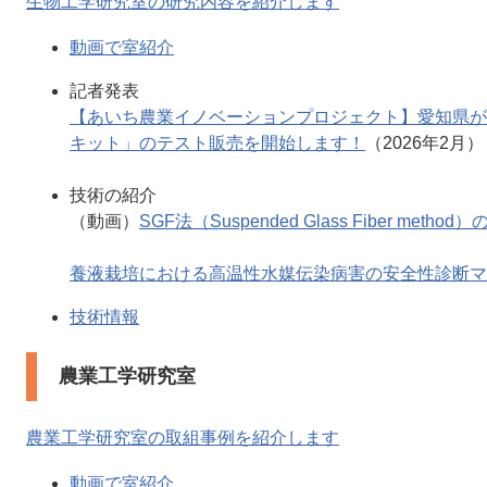
生物工学研究室の研究内容を紹介します
動画で室紹介
記者発表
【あいち農業イノベーションプロジェクト】愛知県が
キット」のテスト販売を開始します！
（2026年2月）
技術の紹介
（動画）
SGF法（Suspended Glass Fiber method
養液栽培における高温性水媒伝染病害の安全性診断マ
技術情報
農業工学研究室
農業工学研究室の取組事例を紹介します
動画で室紹介