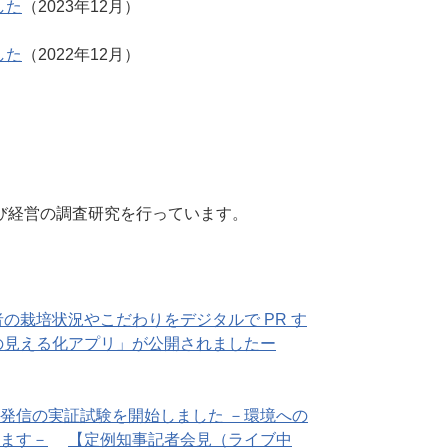
した
（2023年12月）
した
（2022年12月）
び経営の調査研究を行っています。
の栽培状況やこだわりをデジタルで PR す
の見える化アプリ」が公開されましたー
発信の実証試験を開始しました －環境への
ます－
【定例知事記者会見（ライブ中