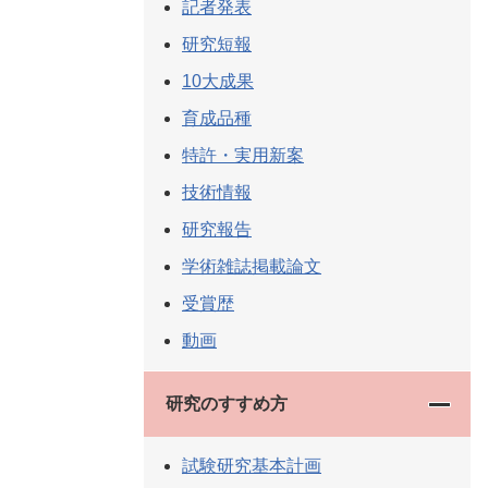
記者発表
研究短報
10大成果
育成品種
特許・実用新案
技術情報
研究報告
学術雑誌掲載論文
受賞歴
動画
研究のすすめ方
試験研究基本計画