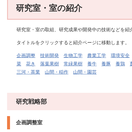
研究室・室の紹介
研究室・室の取組、研究成果や開発中の技術などを紹
タイトルをクリックすると紹介ページに移動します。
企画調整
技術開発
生物工学
農業工学
環境安全
菜
花き
落葉果樹
常緑果樹
養牛
養豚
養鶏
三河・茶業
山間・稲作
山間・園芸
研究戦略部
企画調整室