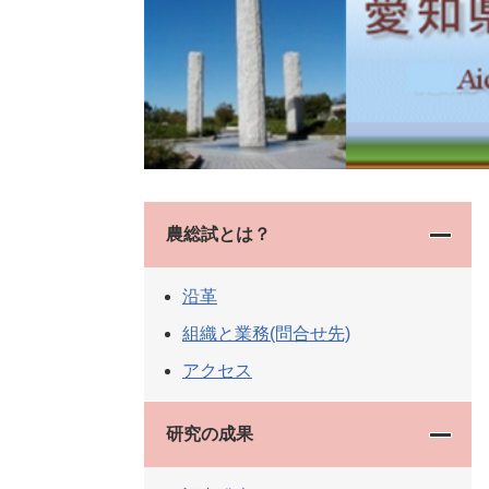
農総試とは？
沿革
組織と業務(問合せ先)
アクセス
研究の成果