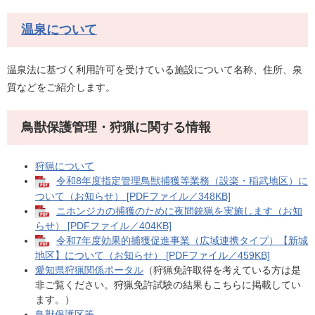
温泉について
温泉法に基づく利用許可を受けている施設について名称、住所、泉
質などをご紹介します。
鳥獣保護管理・狩猟に関する情報
狩猟について
令和8年度指定管理鳥獣捕獲等業務（設楽・稲武地区）に
ついて（お知らせ） [PDFファイル／348KB]
ニホンジカの捕獲のために夜間銃猟を実施します（お知
らせ） [PDFファイル／404KB]
令和7年度効果的捕獲促進事業（広域連携タイプ）【新城
地区】について（お知らせ） [PDFファイル／459KB]
愛知県狩猟関係ポータル
（狩猟免許取得を考えている方は是
非ご覧ください。狩猟免許試験の結果もこちらに掲載してい
ます。）
鳥獣保護区等