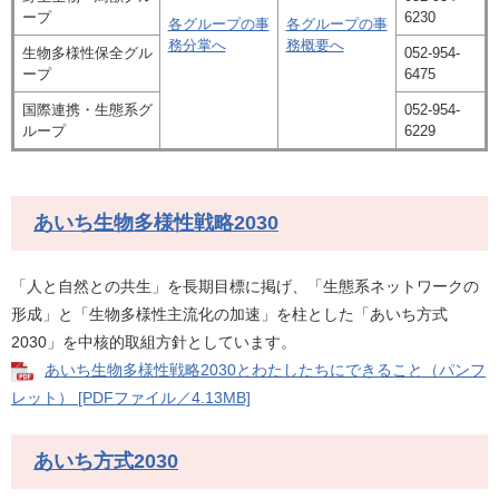
ープ
6230
各グループの事
各グループの事
務分掌へ
務概要へ
生物多様性保全グル
052-954-
ープ
6475
国際連携・生態系グ
052-954-
ループ
6229
あいち生物多様性戦略2030
「人と自然との共生」を長期目標に掲げ、「生態系ネットワークの
形成」と「生物多様性主流化の加速」を柱とした「あいち方式
2030」を中核的取組方針としています。
あいち生物多様性戦略2030とわたしたちにできること（パンフ
レット） [PDFファイル／4.13MB]
あいち方式2030