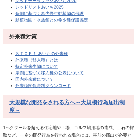
レッドデータブックあいち2020
レッドリストあいち2025
条例に基づく希少野生動植物の保護
動植物園・水族館との希少種保護協定
外来種対策
ＳＴＯＰ！ あいちの外来種
外来種（移入種）とは
特定外来生物について
条例に基づく移入種の公表について
国内外来種について
外来種関係資料ダウンロード
大規模な開発をされる方へ～大規模行為届出制
度～
1ヘクタールを超える住宅地や工場、ゴルフ場用地の造成、土石の採
取など、一定の開発行為を行われる場合には、事前の届出が必要と