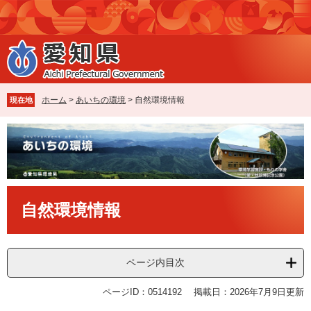
ペ
メ
ー
ニ
ジ
ュ
の
ー
先
を
頭
飛
で
ば
ホーム
>
あいちの環境
>
自然環境情報
現在地
す
し
。
て
本
文
へ
本
自然環境情報
文
ページ内目次
ページID：0514192
掲載日：2026年7月9日更新