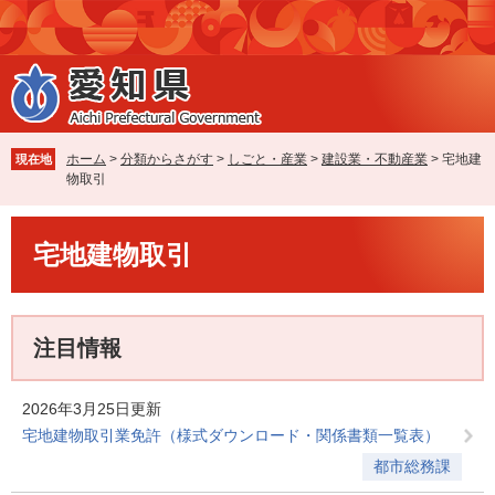
ペ
メ
ー
ニ
ジ
ュ
の
ー
先
を
頭
飛
で
ば
ホーム
>
分類からさがす
>
しごと・産業
>
建設業・不動産業
>
宅地建
現在地
す
し
物取引
。
て
本
本
文
宅地建物取引
文
へ
注目情報
2026年3月25日更新
宅地建物取引業免許（様式ダウンロード・関係書類一覧表）
都市総務課