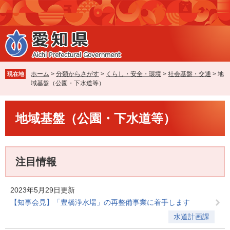
ペ
メ
ー
ニ
ジ
ュ
の
ー
先
を
頭
飛
で
ば
ホーム
>
分類からさがす
>
くらし・安全・環境
>
社会基盤・交通
>
地
現在地
す
し
域基盤（公園・下水道等）
。
て
本
本
文
地域基盤（公園・下水道等）
文
へ
注目情報
2023年5月29日更新
【知事会見】「豊橋浄水場」の再整備事業に着手します
水道計画課