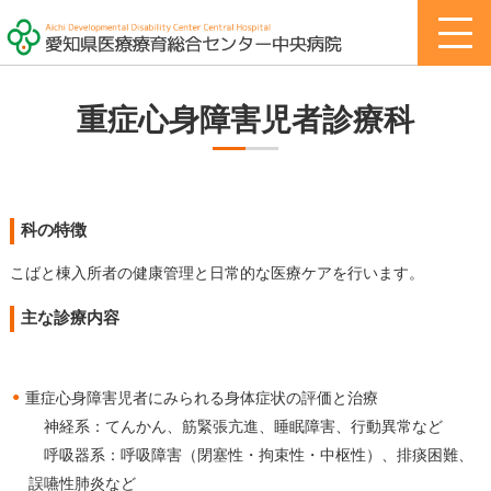
重症心身障害児者診療科
愛知県医療療育総合センター中央病院
科の特徴
こばと棟入所者の健康管理と日常的な医療ケアを行います。
主な診療内容
重症心身障害児者にみられる身体症状の評価と治療
神経系：てんかん、筋緊張亢進、睡眠障害、行動異常など
呼吸器系：呼吸障害（閉塞性・拘束性・中枢性）、排痰困難、
誤嚥性肺炎など