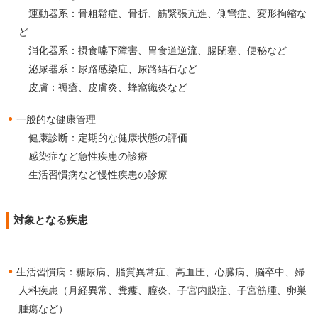
運動器系：骨粗鬆症、骨折、筋緊張亢進、側彎症、変形拘縮な
ど
消化器系：摂食嚥下障害、胃食道逆流、腸閉塞、便秘など
泌尿器系：尿路感染症、尿路結石など
皮膚：褥瘡、皮膚炎、蜂窩織炎など
一般的な健康管理
健康診断：定期的な健康状態の評価
感染症など急性疾患の診療
生活習慣病など慢性疾患の診療
対象となる疾患
生活習慣病：糖尿病、脂質異常症、高血圧、心臓病、脳卒中、婦
人科疾患（月経異常、糞瘻、膣炎、子宮内膜症、子宮筋腫、卵巣
腫瘍など）