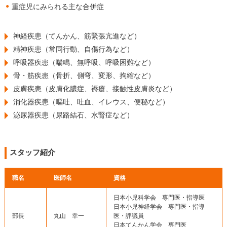
重症児にみられる主な合併症
神経疾患（てんかん、筋緊張亢進など）
精神疾患（常同行動、自傷行為など）
呼吸器疾患（喘鳴、無呼吸、呼吸困難など）
骨・筋疾患（骨折、側弯、変形、拘縮など）
皮膚疾患（皮膚化膿症、褥瘡、接触性皮膚炎など）
消化器疾患（嘔吐、吐血、イレウス、便秘など）
泌尿器疾患（尿路結石、水腎症など）
スタッフ紹介
職名
医師名
資格
日本小児科学会 専門医・指導医
日本小児神経学会 専門医・指導
部長
丸山 幸一
医・評議員
日本てんかん学会 専門医