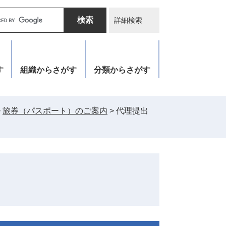
詳細検索
す
組織
からさがす
分類
からさがす
>
旅券（パスポート）のご案内
>
代理提出