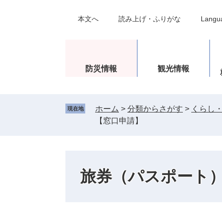
ペ
メ
ー
ニ
本文へ
読み上げ・ふりがな
Langu
ジ
ュ
の
ー
先
を
頭
飛
防災情報
観光情報
で
ば
す
し
。
て
ホーム
>
分類からさがす
>
くらし
現在地
本
【窓口申請】
文
へ
旅券（パスポート