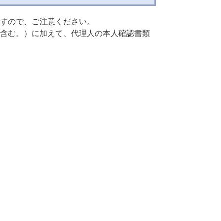
すので、ご注意ください。
含む。）に加えて、代理人の本人確認書類
口で6件以上の代理提出をされる場合は、事前
でご連絡ください。
申請者及び代理提出者の記入が必要です。
は代理提出者が直筆で記入をしてくださ
人（親権者等）が代理で提出する場合は、