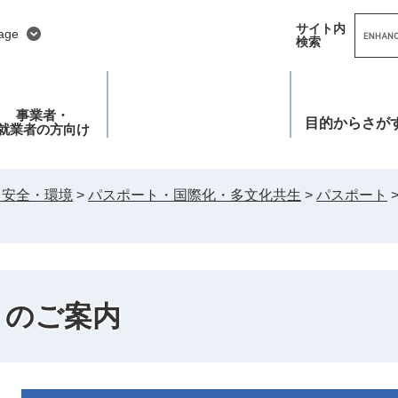
G
サイト内
o
age
検索
o
g
l
e
カ
ス
事業者・
タ
目的
からさが
就業者の方向け
ム
検
索
・安全・環境
>
パスポート・国際化・多文化共生
>
パスポート
）のご案内