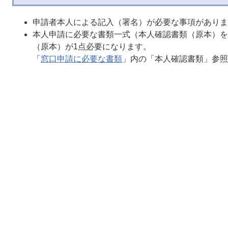
申請者本人による記入（署名）が必要な事項がありま
本人申請に必要な書類一式（本人確認書類（原本）を
（原本）が1点必要になります。
「
窓口申請に必要な書類
」内の「本人確認書類」参照
​愛知県旅券センターでは11件以上、その他の旅券窓
に予約をしていただく必要があります。事前に窓口ま
「
県の窓口
」参照
「
市町村の窓口
」参照
「申請書類等提出委任申出書」について
一般旅券発給申請書を代理提出する場合は、当該欄に
「申請者記入」欄には申請者が、「引受人記入」欄に
い。
申請者が未成年又は成年被後見人であって、法定代理
記入不要です。