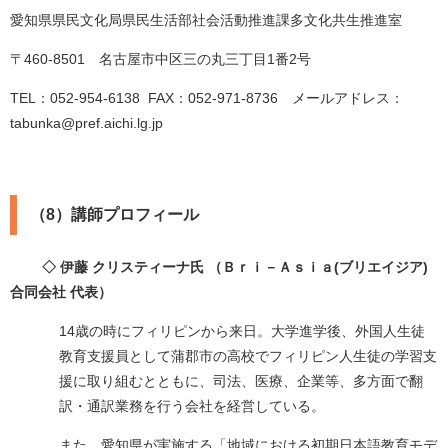
愛知県県民文化局県民生活部社会活動推進課多文化共生推進室
〒460-8501 名古屋市中区三の丸三丁目1番2号
TEL：052-954-6138 FAX：052-971-8736 メールアドレス：
tabunka@pref.aichi.lg.jp
（8）講師プロフィール
◇ 伊藤 クリスティーナ氏 （Ｂｒｉ－Ａｓｉａ(ブリエイジア)
合同会社 代表）
14歳の時にフィリピンから来日。大学進学後、外国人生徒
教育支援員として蒲郡市の高校でフィリピン人生徒の学習支
援に取り組むとともに、司法、医療、企業等、多方面で翻
訳・通訳業務を行う会社を経営している。
また、愛知県が実施する「地域における初期日本語教育モデ