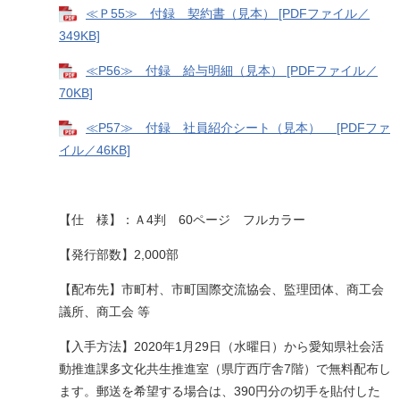
≪Ｐ55≫ 付録 契約書（見本） [PDFファイル／
349KB]
≪P56≫ 付録 給与明細（見本） [PDFファイル／
70KB]
≪P57≫ 付録 社員紹介シート（見本） [PDFファ
イル／46KB]
【仕 様】：Ａ4判 60ページ フルカラー
【発行部数】2,000部
【配布先】市町村、市町国際交流協会、監理団体、商工会
議所、商工会 等
【入手方法】2020年1月29日（水曜日）から愛知県社会活
動推進課多文化共生推進室（県庁西庁舎7階）で無料配布し
ます。郵送を希望する場合は、390円分の切手を貼付した