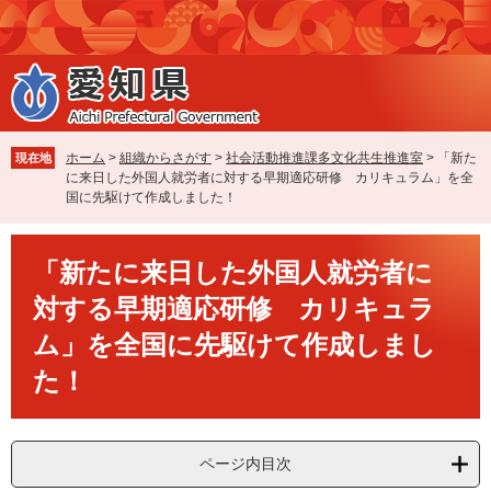
ペ
メ
ー
ニ
ジ
ュ
の
ー
先
を
頭
飛
で
ば
ホーム
>
組織からさがす
>
社会活動推進課多文化共生推進室
>
「新た
現在地
す
し
に来日した外国人就労者に対する早期適応研修 カリキュラム」を全
。
て
国に先駆けて作成しました！
本
文
本
へ
「新たに来日した外国人就労者に
文
対する早期適応研修 カリキュラ
ム」を全国に先駆けて作成しまし
た！
ページ内目次