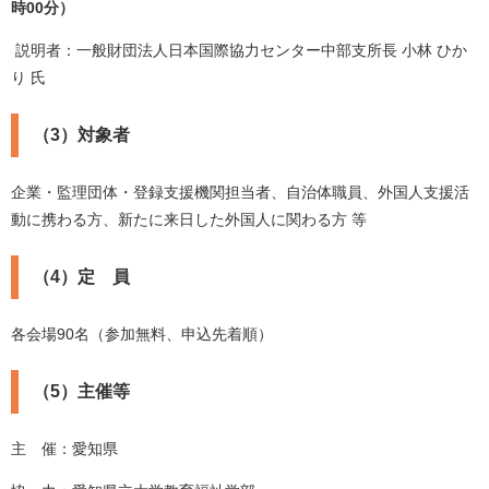
時00分）
説明者：一般財団法人日本国際協力センター中部支所長 小林 ひか
り 氏
（3）対象者
企業・監理団体・登録支援機関担当者、自治体職員、外国人支援活
動に携わる方、新たに来日した外国人に関わる方 等
（4）定 員
各会場90名（参加無料、申込先着順）
（5）主催等
主 催：愛知県