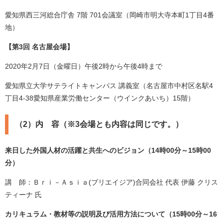
愛知県西三河総合庁舎 7階 701会議室（岡崎市明大寺本町1丁目4番
地）
【第3回 名古屋会場】
2020年2月7日（金曜日）午後2時から午後4時まで
愛知県立大学サテライトキャンパス 講義室（名古屋市中村区名駅4
丁目4-38愛知県産業労働センター（ウインクあいち）15階）
（2）内 容（※3会場とも内容は同じです。）
来日した外国人材の活躍と共生へのビジョン（14時00分～15時00
分）
講 師：Ｂｒｉ－Ａｓｉａ(ブリエイジア)合同会社 代表 伊藤 クリス
ティーナ 氏
カリキュラム・教材等の説明及び活用方法について（15時00分～16