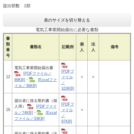
提出部数 1部
表のサイズを切り替える
電気工事業開始届出に必要な書類
書
類
個
法
書類名
記載例
備考
番
人
人
号
電気工事業開始届出書
[PDFフ
[PDFファイル／
12
○
○
ァイル
89KB]
・​
[Excelファ
／
イル／36KB]
103KB]
届出者に係る誓約書（個
[PDFフ
人用）
[PDFファイ
15
○
ァイル
ル／74KB]
・
[Excel
／
ファイル／33KB]
97KB]
届出者に係る誓約書（法