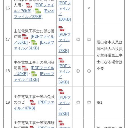
[PDFフ
人用）
[PDFファイ
16
○
ァイル
ル／76KB]
・
[Excel
／
ファイル／32KB]
100KB]
主任電気工事士に係る誓
[PDFフ
約書
[PDFファイル
17
◎
◎
ァイル
届出者本人又は
／55KB]
・
[Excelフ
／
ァイル／31KB]
届出法人の役員
73KB]
が主任電気工事
士になる場合は
主任電気工事士の雇用証
[PDFフ
明書
[PDFファイル
不要
18
◎
◎
ァイル
／49KB]
・
[Excelフ
／
ァイル／31KB]
69KB]
主任電気工事士等の免状
[PDFフ
のコピー
[PDFファ
19
◎
◎
※1
ァイル
イル／47KB]
／
67KB]
主任電気工事士等実務経