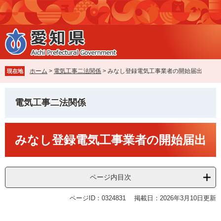
ペ
メ
ー
ニ
ジ
ュ
の
ー
先
を
頭
飛
で
ば
ホーム
>
電気工事二法関係
>
みなし登録電気工事業者の開始届出
現在地
す
し
。
て
本
電気工事二法関係
文
へ
本
みなし登録電気工事業者の開始届出
文
ページ内目次
ページID：0324831
掲載日：2026年3月10日更新