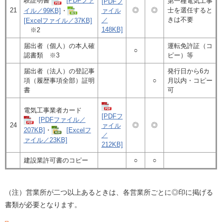
験証明書
[PDFファ
第一種電気工事
[PDFフ
21
◎
◎
士を選任すると
イル／99KB]
・
ァイル
きは不要
／
[Excelファイル／37KB]
148KB]
※2
届出者（個人）の本人確
運転免許証（コ
○
認書類 ※3
ピー）等
届出者（法人）の登記事
発行日から6カ
項（履歴事項全部）証明
○
月以内・コピー
書
可
電気工事業者カード
[PDFフ
[PDFファイル／
24
◎
◎
ァイル
207KB]
・
[Excelフ
／
ァイル／23KB]
212KB]
建設業許可書のコピー
○
○
（注）営業所が二つ以上あるときは、各営業所ごとに◎印に掲げる
書類が必要となります。