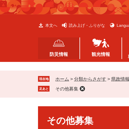
ペ
メ
ー
ニ
ジ
ュ
の
ー
本文へ
読み上げ・ふりがな
Langu
先
を
頭
飛
で
ば
す
し
防災情報
観光情報
。
て
本
文
ホーム
>
分類からさがす
>
県政情
へ
現在地
その他募集
足あと
本
文
その他募集