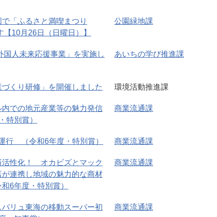
園で「ふるさと満喫まつり
公園緑地課
す【10月26日（日曜日）】
・外国人未来応援事業」を実施し
あいちの学び推進課
業づくり研修」を開催しました
環境活動推進課
ル内での地元産業等の魅力発信
商業流通課
・特別賞）
B)運行 （令和6年度・特別賞）
商業流通課
済活性化！ オカビズとマック
商業流通課
店が連携し地域の魅力的な商材
令和6年度・特別賞）
スバリュ東海の移動スーパー初
商業流通課