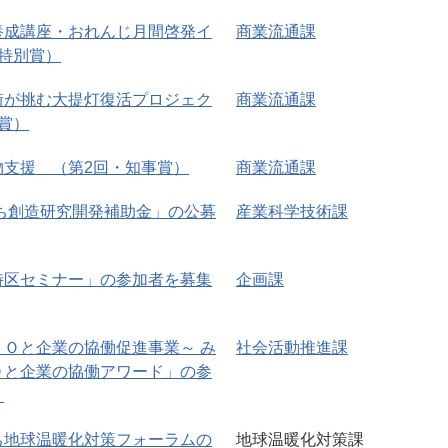
養成講座・おれんじ月間啓発イ
商業流通課
特別賞）
街が挑む大提灯復活プロジェク
商業流通課
賞）
物支援 （第2回・知事賞）
商業流通課
いち創造研究開発補助金」の公募
産業科学技術課
特区セミナー」の参加者を募集
企画課
Ｏと企業の協働促進事業～ み
社会活動推進課
Ｏと企業の協働アワード」の参
！
ち地球温暖化対策フォーラムの
地球温暖化対策課