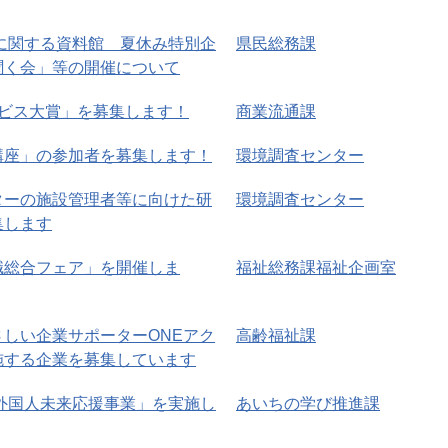
に関する資料館 夏休み特別企
県民総務課
聞く会」等の開催について
ービス大賞」を募集します！
商業流通課
講座」の参加者を募集します！
環境調査センター
ターの施設管理者等に向けた研
環境調査センター
集します
職総合フェア」を開催しま
福祉総務課福祉企画室
しい企業サポーターONEアク
高齢福祉課
施する企業を募集しています
・外国人未来応援事業」を実施し
あいちの学び推進課