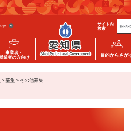
G
サイト内
o
age
検索
o
g
l
e
カ
ス
事業者・
タ
目的
からさが
就業者の方向け
ム
検
索
報
>
募集
>
その他募集