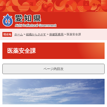
ペ
メ
ー
ニ
ジ
ュ
の
ー
先
を
頭
飛
で
ば
ホーム
>
組織からさがす
>
保健医療局
>
医薬安全課
現在地
す
し
。
て
本
本
医薬安全課
文
文
へ
ページ内目次