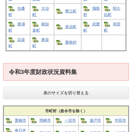
扶桑
大治
飛島
阿久
蟹江町
町
町
村
比町
東浦
南知
武豊
幸田
美浜町
町
多町
町
町
設楽
東栄
豊根村
町
町
令和3年度財政状況資料集
表のサイズを切り替える
市町村（政令市を除く）
豊橋市
岡崎市
一宮市
瀬戸市
半田市
春日井