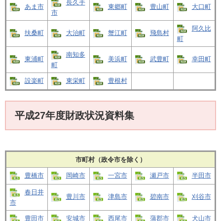
長久手
あま市
東郷町
豊山町
大口町
市
阿久比
扶桑町
大治町
蟹江町
飛島村
町
南知多
東浦町
美浜町
武豊町
幸田町
町
設楽町
東栄町
豊根村
平成27年度財政状況資料集
市町村（政令市を除く）
豊橋市
岡崎市
一宮市
瀬戸市
半田市
春日井
豊川市
津島市
碧南市
刈谷市
市
豊田市
安城市
西尾市
蒲郡市
犬山市