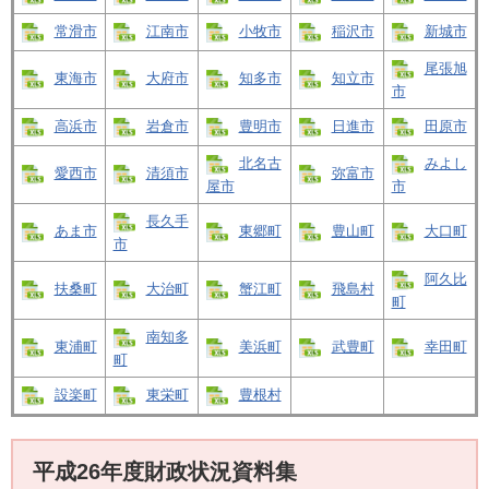
常滑市
江南市
小牧市
稲沢市
新城市
尾張旭
東海市
大府市
知多市
知立市
市
高浜市
岩倉市
豊明市
日進市
田原市
北名古
みよし
愛西市
清須市
弥富市
屋市
市
長久手
あま市
東郷町
豊山町
大口町
市
阿久比
扶桑町
大治町
蟹江町
飛島村
町
南知多
東浦町
美浜町
武豊町
幸田町
町
設楽町
東栄町
豊根村
平成26年度財政状況資料集