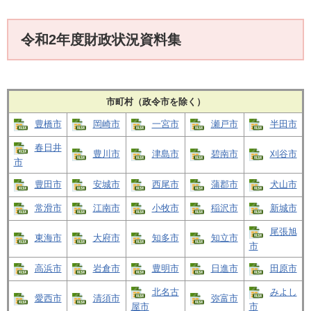
令和2年度財政状況資料集
市町村（政令市を除く）
豊橋市
岡崎市
一宮市
瀬戸市
半田市
春日井
豊川市
津島市
碧南市
刈谷市
市
豊田市
安城市
西尾市
蒲郡市
犬山市
常滑市
江南市
小牧市
稲沢市
新城市
尾張旭
東海市
大府市
知多市
知立市
市
高浜市
岩倉市
豊明市
日進市
田原市
北名古
みよし
愛西市
清須市
弥富市
屋市
市