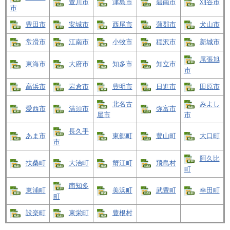
豊川市
津島市
碧南市
刈谷市
市
豊田市
安城市
西尾市
蒲郡市
犬山市
常滑市
江南市
小牧市
稲沢市
新城市
尾張旭
東海市
大府市
知多市
知立市
市
高浜市
岩倉市
豊明市
日進市
田原市
北名古
みよし
愛西市
清須市
弥富市
屋市
市
長久手
あま市
東郷町
豊山町
大口町
市
阿久比
扶桑町
大治町
蟹江町
飛島村
町
南知多
東浦町
美浜町
武豊町
幸田町
町
設楽町
東栄町
豊根村