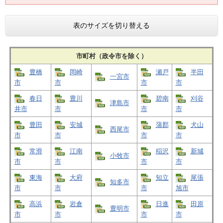
表のサイズを切り替える
市町村（政令市を除く）
豊橋
岡崎
瀬戸
半田
一宮市
市
市
市
市
春日
豊川
碧南
刈谷
津島市
井市
市
市
市
豊田
安城
蒲郡
犬山
西尾市
市
市
市
市
常滑
江南
稲沢
新城
小牧市
市
市
市
市
東海
大府
知立
尾張
知多市
市
市
市
旭市
高浜
岩倉
日進
田原
豊明市
市
市
市
市