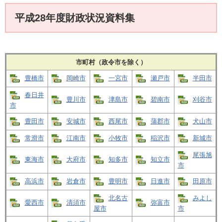
平成28年度財政状況資料集
市町村（政令市を除く）
豊橋市
岡崎市
一宮市
瀬戸市
半田市
春日井
豊川市
津島市
碧南市
刈谷市
市
豊田市
安城市
西尾市
蒲郡市
犬山市
常滑市
江南市
小牧市
稲沢市
新城市
尾張旭
東海市
大府市
知多市
知立市
市
高浜市
岩倉市
豊明市
日進市
田原市
北名古
みよし
愛西市
清須市
弥富市
屋市
市