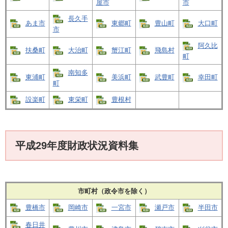
屋市
市
長久手
あま市
東郷町
豊山町
大口町
市
阿久比
扶桑町
大治町
蟹江町
飛島村
町
南知多
東浦町
美浜町
武豊町
幸田町
町
設楽町
東栄町
豊根村
平成29年度財政状況資料集
市町村（政令市を除く）
豊橋市
岡崎市
一宮市
瀬戸市
半田市
春日井