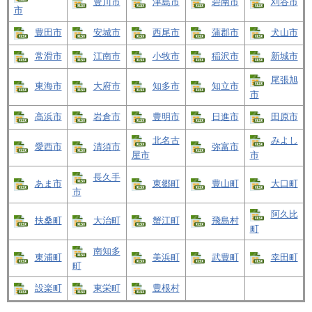
豊川市
津島市
碧南市
刈谷市
市
豊田市
安城市
西尾市
蒲郡市
犬山市
常滑市
江南市
小牧市
稲沢市
新城市
尾張旭
東海市
大府市
知多市
知立市
市
高浜市
岩倉市
豊明市
日進市
田原市
北名古
みよし
愛西市
清須市
弥富市
屋市
市
長久手
あま市
東郷町
豊山町
大口町
市
阿久比
扶桑町
大治町
蟹江町
飛島村
町
南知多
東浦町
美浜町
武豊町
幸田町
町
設楽町
東栄町
豊根村