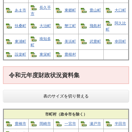
長久手
あま市
東郷町
豊山町
大口町
市
阿久比
扶桑町
大治町
蟹江町
飛島村
町
南知多
東浦町
美浜町
武豊町
幸田町
町
設楽町
東栄町
豊根村
令和元年度財政状況資料集
表のサイズを切り替える
市町村（政令市を除く）
豊橋市
岡崎市
一宮市
瀬戸市
半田市