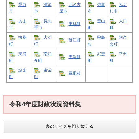
愛西
清須
北名古
弥富
みよ
市
市
屋市
市
し市
あま
長久
豊山
大口
東郷町
市
手市
町
町
扶桑
大治
飛島
阿久
蟹江町
町
町
村
比町
東浦
南知
武豊
幸田
美浜町
町
多町
町
町
設楽
東栄
豊根村
町
町
令和4年度財政状況資料集
表のサイズを切り替える