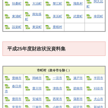
阿久比
扶桑町
大治町
蟹江町
飛島村
町
南知多
東浦町
美浜町
武豊町
幸田町
町
設楽町
東栄町
豊根村
平成25年度財政状況資料集
市町村（政令市を除く）
豊橋市
岡崎市
一宮市
瀬戸市
半田市
春日井
豊川市
津島市
碧南市
刈谷市
市
豊田市
安城市
西尾市
蒲郡市
犬山市
常滑市
江南市
小牧市
稲沢市
新城市