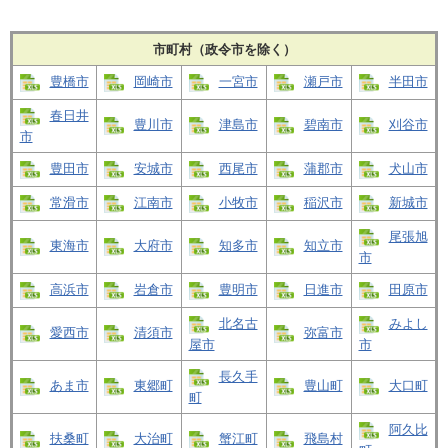
市町村（政令市を除く）
豊橋市
岡崎市
一宮市
瀬戸市
半田市
春日井
豊川市
津島市
碧南市
刈谷市
市
豊田市
安城市
西尾市
蒲郡市
犬山市
常滑市
江南市
小牧市
稲沢市
新城市
尾張旭
東海市
大府市
知多市
知立市
市
高浜市
岩倉市
豊明市
日進市
田原市
北名古
みよし
愛西市
清須市
弥富市
屋市
市
長久手
あま市
東郷町
豊山町
大口町
町
阿久比
扶桑町
大治町
蟹江町
飛島村