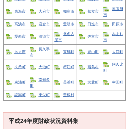
尾張旭
東海市
大府市
知多市
知立市
市
高浜市
岩倉市
豊明市
日進市
田原市
北名古
みよし
愛西市
清須市
弥富市
屋市
市
長久手
あま市
東郷町
豊山町
大口町
市
阿久比
扶桑町
大治町
蟹江町
飛島村
町
南知多
東浦町
美浜町
武豊町
幸田町
町
設楽町
東栄町
豊根村
平成24年度財政状況資料集