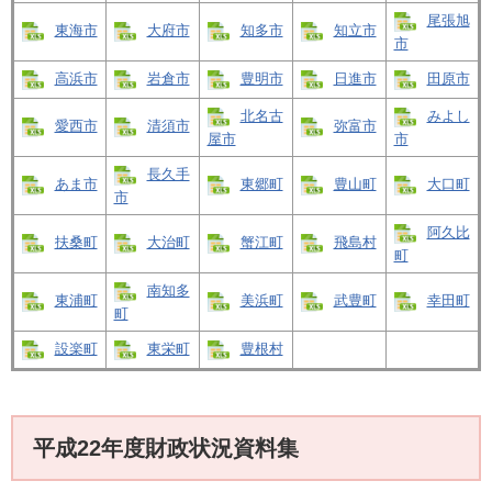
尾張旭
東海市
大府市
知多市
知立市
市
高浜市
岩倉市
豊明市
日進市
田原市
北名古
みよし
愛西市
清須市
弥富市
屋市
市
長久手
あま市
東郷町
豊山町
大口町
市
阿久比
扶桑町
大治町
蟹江町
飛島村
町
南知多
東浦町
美浜町
武豊町
幸田町
町
設楽町
東栄町
豊根村
平成22年度財政状況資料集