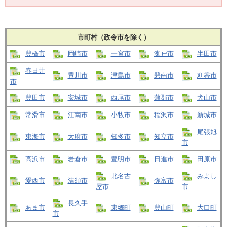
市町村（政令市を除く）
豊橋市
岡崎市
一宮市
瀬戸市
半田市
春日井
豊川市
津島市
碧南市
刈谷市
市
豊田市
安城市
西尾市
蒲郡市
犬山市
常滑市
江南市
小牧市
稲沢市
新城市
尾張旭
東海市
大府市
知多市
知立市
市
高浜市
岩倉市
豊明市
日進市
田原市
北名古
みよし
愛西市
清須市
弥富市
屋市
市
長久手
あま市
東郷町
豊山町
大口町
市