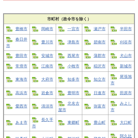
市町村（政令市を除く）
豊橋市
岡崎市
一宮市
瀬戸市
半田市
春日井
豊川市
津島市
碧南市
刈谷市
市
豊田市
安城市
西尾市
蒲郡市
犬山市
常滑市
江南市
小牧市
稲沢市
新城市
尾張旭
東海市
大府市
知多市
知立市
市
高浜市
岩倉市
豊明市
日進市
田原市
北名古
みよし
愛西市
清須市
弥富市
屋市
市
長久手
あま市
東郷町
豊山町
大口町
市
阿久比