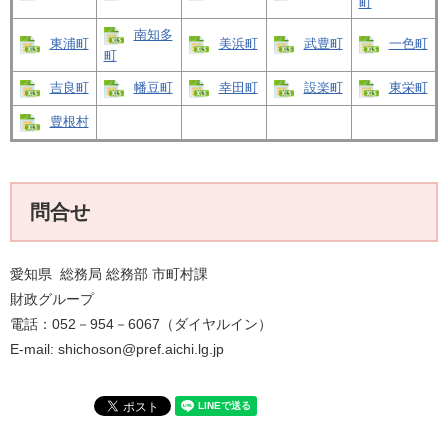
町
南知多
東浦町
美浜町
武豊町
一色町
町
吉良町
幡豆町
幸田町
設楽町
東栄町
豊根村
問合せ
愛知県 総務局 総務部 市町村課
財政グループ
電話：052－954－6067（ダイヤルイン）
E-mail: shichoson@pref.aichi.lg.jp