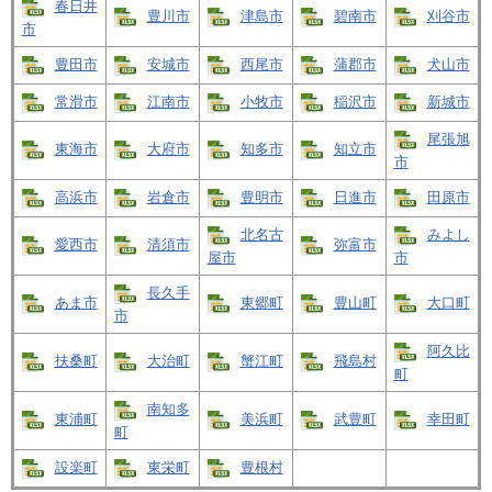
春日井
豊川市
津島市
碧南市
刈谷市
市
豊田市
安城市
西尾市
蒲郡市
犬山市
常滑市
江南市
小牧市
稲沢市
新城市
尾張旭
東海市
大府市
知多市
知立市
市
高浜市
岩倉市
豊明市
日進市
田原市
北名古
みよし
愛西市
清須市
弥富市
屋市
市
長久手
あま市
東郷町
豊山町
大口町
市
阿久比
扶桑町
大治町
蟹江町
飛島村
町
南知多
東浦町
美浜町
武豊町
幸田町
町
設楽町
東栄町
豊根村