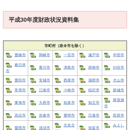
平成30年度財政状況資料集
市町村（政令市を除く）
豊橋市
岡崎市
一宮市
瀬戸市
半田市
春日井
豊川市
津島市
碧南市
刈谷市
市
豊田市
安城市
西尾市
蒲郡市
犬山市
常滑市
江南市
小牧市
稲沢市
新城市
尾張旭
東海市
大府市
知多市
知立市
市
高浜市
岩倉市
豊明市
日進市
田原市
北名古
みよし
愛西市
清須市
弥富市