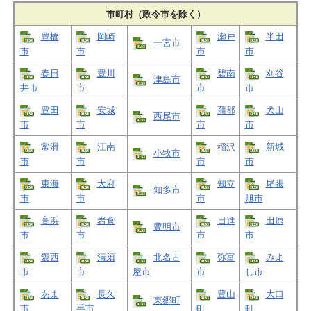
市町村（政令市を除く）
豊橋
岡崎
瀬戸
半田
一宮市
市
市
市
市
春日
豊川
碧南
刈谷
津島市
井市
市
市
市
豊田
安城
蒲郡
犬山
西尾市
市
市
市
市
常滑
江南
稲沢
新城
小牧市
市
市
市
市
東海
大府
知立
尾張
知多市
市
市
市
旭市
高浜
岩倉
日進
田原
豊明市
市
市
市
市
愛西
清須
北名古
弥富
みよ
市
市
屋市
市
し市
あま
長久
豊山
大口
東郷町
市
手市
町
町