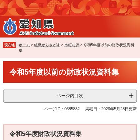
ペ
メ
ー
ニ
ジ
ュ
の
ー
先
を
頭
飛
で
ば
ホーム
>
組織からさがす
>
市町村課
>
令和5年度以前の財政状況資料
現在地
す
し
集
。
て
本
本
文
令和5年度以前の財政状況資料集
文
へ
ページ内目次
ページID：0385882
掲載日：2026年5月28日更新
令和5年度財政状況資料集